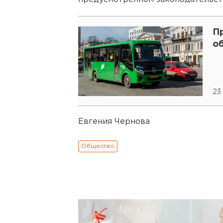
П
о
23
Евгения Чернова
Общество