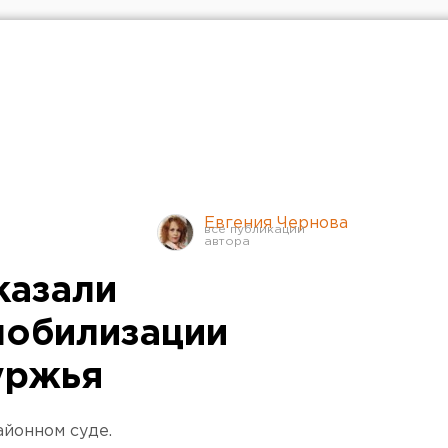
Евгения Чернова
казали
мобилизации
уржья
йонном суде.