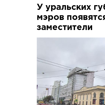
У уральских г
мэров появятс
заместители