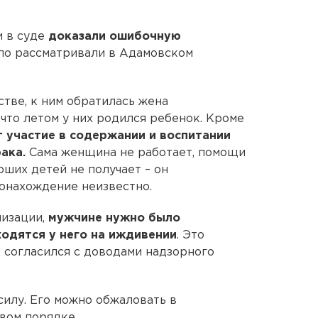
и в суде
доказали ошибочную
ло рассматривали в Адамовском
тве, к ним обратилась жена
 что летом у них родился ребенок. Кроме
 участие в содержании и воспитании
ака.
Сама женщина не работает, помощи
рших детей не получает – он
тонахождение неизвестно.
лизации,
мужчине нужно было
ходятся у него на иждивении
. Это
д согласился с доводами надзорного
силу. Его можно обжаловать в
вом порядке.