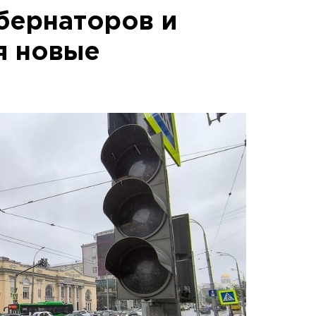
убернаторов и
я новые