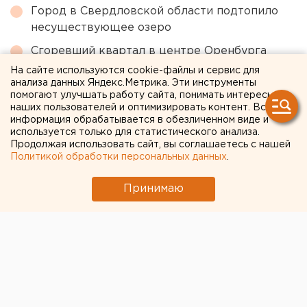
Город в Свердловской области подтопило
несуществующее озеро
Сгоревший квартал в центре Оренбурга
застроят
На сайте используются cookie-файлы и сервис для
анализа данных Яндекс.Метрика. Эти инструменты
В Оренбурге продлили арест «смотрителю»
помогают улучшать работу сайта, понимать интересы
кладбищ
наших пользователей и оптимизировать контент. Вся
информация обрабатывается в обезличенном виде и
Режим БПЛА-опасности ввели в Пермском
используется только для статистического анализа.
Продолжая использовать сайт, вы соглашаетесь с нашей
крае
Политикой обработки персональных данных
.
Приложение УБРиР возобновило работу
Принимаю
← НОВОСТИ
27 ЯНВАРЯ 2023 В 14:34
Валентина Яковлева
Два человека погибли в