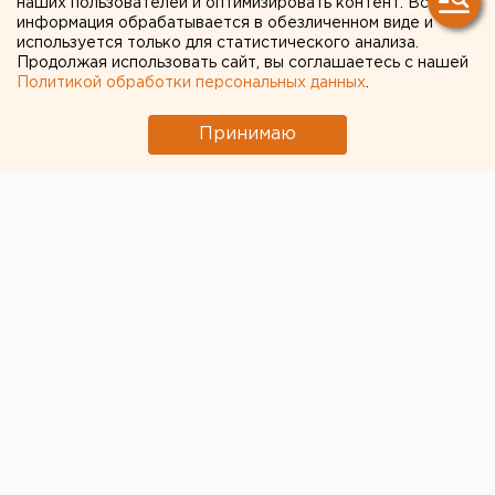
наших пользователей и оптимизировать контент. Вся
информация обрабатывается в обезличенном виде и
используется только для статистического анализа.
Продолжая использовать сайт, вы соглашаетесь с нашей
Политикой обработки персональных данных
.
Принимаю
© Фото из открытых источников
Начальником оперативного управления ГУ МВД по
Свердловской области назначен подполковник
Максим Кудинов.
Эту должность он занимал