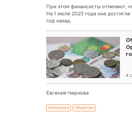
При этом финансисты отмечают, ч
На 1 июля 2023 года она достигла 
год назад.
О
О
го
4 
Евгения Чернова
Экономика
Общество