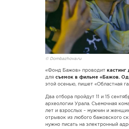
© Dombazhova.ru
«Фонд Бажов» проводит
кастинг
для
съемок в фильме «Бажов. О
этой осенью, пишет «Областная га
Два отбора пройдут 11 и 15 сентя
археологии Урала. Съемочная кома
лет и взрослых – мужчин и женщи
отрывок из любого бажовского ска
нужно писать на электронный адр