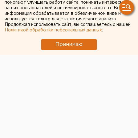
широким спекторм услуг
помогают улучшать работу сайта, понимать интересы
наших пользователей и оптимизировать контент. Вся
построят в Екатеринбурге
информация обрабатывается в обезличенном виде и
используется только для статистического анализа.
Продолжая использовать сайт, вы соглашаетесь с нашей
Политикой обработки персональных данных
.
Принимаю
Уральская компания Groom анонсировала
строительство в Екатеринбурге
крупного