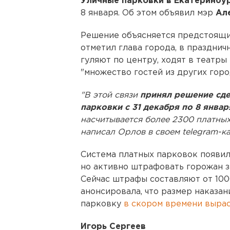
Уличные парковки в Екатеринбу
8 января. Об этом объявил мэр
Ал
Решение объясняется предстоящи
отметил глава города, в праздни
гуляют по центру, ходят в театры
"множество гостей из других горо
"В этой связи
принял решение сде
парковки с 31 декабря по 8 январ
насчитывается более 2300 платных 
написал Орлов в своем telegram-ка
Система платных парковок появила
но активно штрафовать горожан за
Сейчас штрафы составляют от 100
анонсировала, что размер наказа
парковку
в скором времени выра
Игорь Сергеев