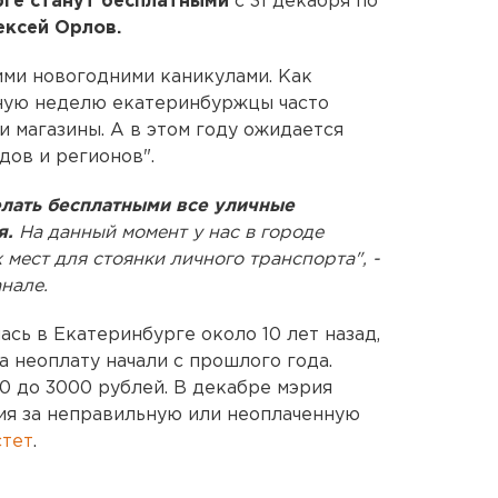
рге станут бесплатными
с 31 декабря по
ексей Орлов.
ми новогодними каникулами. Как
чную неделю екатеринбуржцы часто
 и магазины. А в этом году ожидается
дов и регионов".
лать бесплатными все уличные
я.
На данный момент у нас в городе
мест для стоянки личного транспорта", -
нале.
сь в Екатеринбурге около 10 лет назад,
 неоплату начали с прошлого года.
0 до 3000 рублей. В декабре мэрия
ния за неправильную или неоплаченную
стет
.