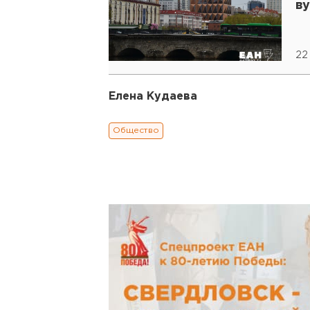
ву
22
Елена Кудаева
Общество