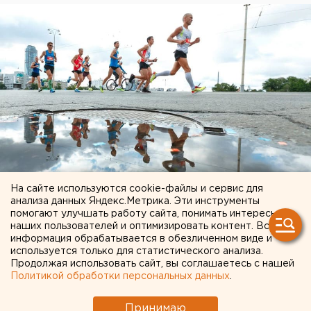
На сайте используются cookie-файлы и сервис для
анализа данных Яндекс.Метрика. Эти инструменты
помогают улучшать работу сайта, понимать интересы
наших пользователей и оптимизировать контент. Вся
«Помогли сила воли и характер»:
информация обрабатывается в обезличенном виде и
нападающие «Автомобилиста» Каштанов
используется только для статистического анализа.
и Макеев рассказали о победе в уральском
Продолжая использовать сайт, вы соглашаетесь с нашей
Политикой обработки персональных данных
.
дерби
3 января 2024 в 22:21
Принимаю