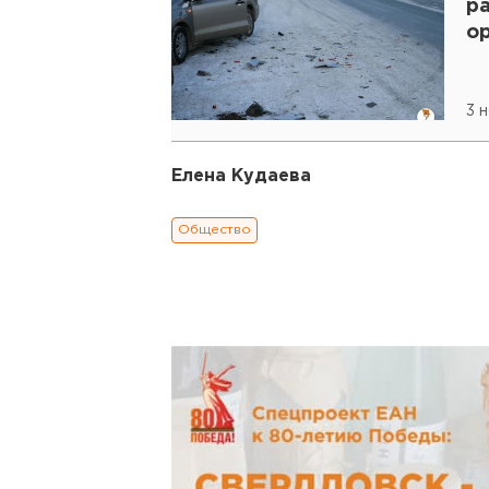
р
ор
3 
Елена Кудаева
Общество