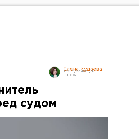
Елена Кудаева
нитель
ред судом