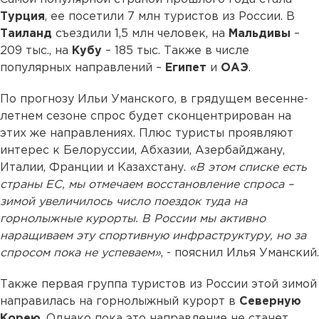
Турция
, ее посетили 7 млн туристов из России. В
Таиланд
съездили 1,5 млн человек, на
Мальдивы
–
209 тыс., на
Кубу
– 185 тыс. Также в числе
популярных направлений –
Египет
и
ОАЭ
.
По прогнозу Ильи Уманского, в грядущем весенне-
летнем сезоне спрос будет сконцентрирован на
этих же направлениях. Плюс туристы проявляют
интерес к Белоруссии, Абхазии, Азербайджану,
Италии, Франции и Казахстану.
«В этом списке есть
страны ЕС, мы отмечаем восстановление спроса –
зимой увеличилось число поездок туда на
горнолыжные курорты. В России мы активно
наращиваем эту спортивную инфраструктуру, но за
спросом пока не успеваем»
, - пояснил Илья Уманский.
Также первая группа туристов из России этой зимой
направилась на горнолыжный курорт в
Северную
Корею
. Однако пока это направление не станет