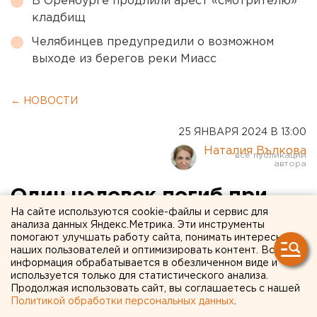
В Оренбурге продлили арест «смотрителю»
кладбищ
Челябинцев предупредили о возможном
выходе из берегов реки Миасс
← НОВОСТИ
25 ЯНВАРЯ 2024 В 13:00
Наталия Вълкова
Один человек погиб при
На сайте используются cookie-файлы и сервис для
обрушении станции в
анализа данных Яндекс.Метрика. Эти инструменты
помогают улучшать работу сайта, понимать интересы
Оренбуржье
наших пользователей и оптимизировать контент. Вся
информация обрабатывается в обезличенном виде и
используется только для статистического анализа.
Продолжая использовать сайт, вы соглашаетесь с нашей
Политикой обработки персональных данных
.