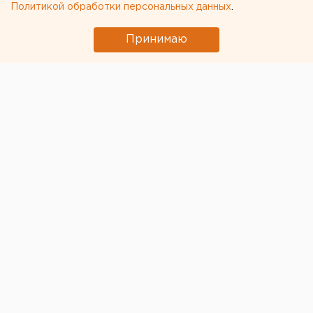
Политикой обработки персональных данных
.
Принимаю
© СКР по Свердловской области
Исполняющим обязанности руководителя СКР по
Свердловской области
назначен полковник
Константин Мирошниченко.
Информация об этом
опубликована на сайте ведомства.
Мирошниченко в 1996 году окончил Уральскую