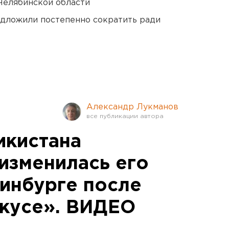
Челябинской области
едложили постепенно сократить ради
Александр Лукманов
икистана
 изменилась его
ринбурге после
окусе». ВИДЕО