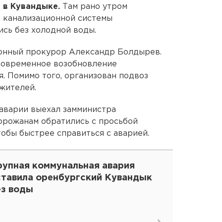
 в Кувандыке.
Там рано утром
 канализационной системы
ись без холодной воды.
онный прокурор Александр Болдырев.
ковременное возобновление
. Помимо того, организован подвоз
жителей.
 аварии выехал замминистра
горожанам обратились с просьбой
тобы быстрее справиться с аварией.
рупная коммунальная авария
ставила оренбургский Кувандык
ез воды