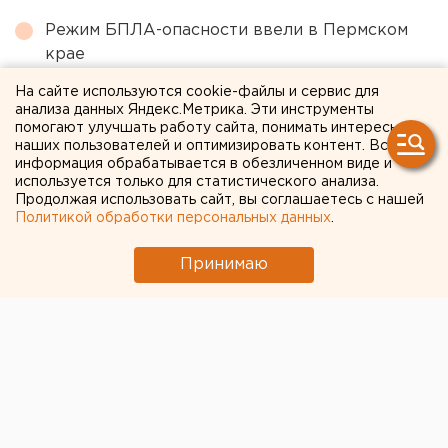
Режим БПЛА-опасности ввели в Пермском
крае
Чем опасны ракеты «Фламинго», которыми
На сайте используются cookie-файлы и сервис для
анализа данных Яндекс.Метрика. Эти инструменты
Украина атаковала тыловые регионы РФ
помогают улучшать работу сайта, понимать интересы
Приложение УБРиР возобновило работу
наших пользователей и оптимизировать контент. Вся
информация обрабатывается в обезличенном виде и
Федеральные компании не могут найти в
используется только для статистического анализа.
Продолжая использовать сайт, вы соглашаетесь с нашей
Екатеринбурге земли под апартаменты
Политикой обработки персональных данных
.
Ракетная опасность объявлена в
Оренбургской области и Башкирии
Принимаю
← НОВОСТИ
16 МАЯ 2024 В 13:48
Мария Дмитриева