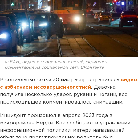
© ЕАН,, видео из социальных сетей, скриншот
комментария из социальной сети ВКонтакте
В социальных сетях 30 мая распространилось
видео
с избиением несовершеннолетней
.
Девочка
получила несколько ударов руками и ногами, все
происходившее комментировалось снимавшим.
Инцидент произошел в апреле 2023 года в
микрорайоне Берды. Как сообщают в управлении
информационной политики, матери нападавшей
объявлено предупреждение: родитель был