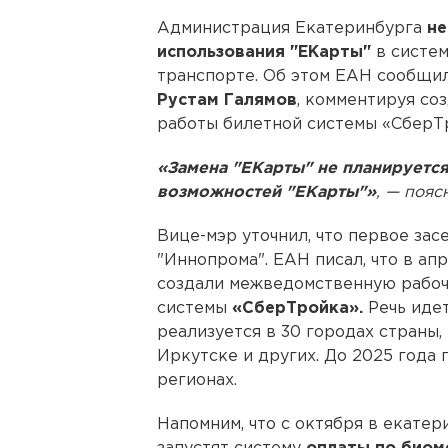
Администрация Екатеринбурга
не
использования "ЕКарты"
в систе
транспорте. Об этом ЕАН сообщил
Рустам Галямов
, комментируя со
работы билетной системы «СберТ
«Замена "ЕКарты" не планируетс
возможностей "ЕКарты"»
, — пояс
Вице-мэр уточнил, что первое зас
"Иннопрома". ЕАН писал, что в а
создали межведомственную рабоч
системы
«СберТройка».
Речь идет
реализуется в 30 городах страны,
Иркутске и других. До 2025 года 
регионах.
Напомним, что с октября в екате