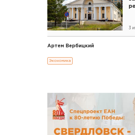
р
3 
Артем Вербицкий
Экономика