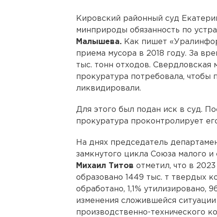
Кировский районный суд Екатери
минприроды обязанность по уст
Малышева.
Как пишет «Уралинфор
приема мусора в 2018 году. За вр
тыс. тонн отходов. Свердловская
прокуратура потребовала, чтобы 
ликвидировали.
Для этого был подан иск в суд. П
прокуратура проконтролирует его
На днях председатель департаме
замкнутого цикла Союза малого и
Михаил Титов
отметил, что в 202
образовано 1449 тыс. т твердых к
обработано, 1,1% утилизировано, 
изменения сложившейся ситуации
производственно-технического к