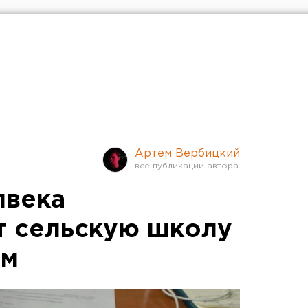
Артем Вербицкий
лвека
т сельскую школу
ом