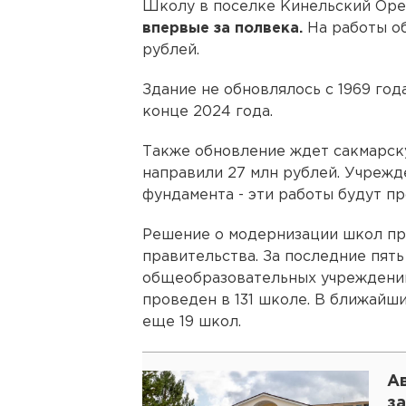
Школу в поселке Кинельский Оре
впервые за полвека.
На работы об
рублей.
Здание не обновлялось с 1969 год
конце 2024 года.
Также обновление ждет сакмарску
направили 27 млн рублей. Учрежд
фундамента - эти работы будут п
Решение о модернизации школ пр
правительства. За последние пят
общеобразовательных учреждений
проведен в 131 школе. В ближайш
еще 19 школ.
А
за