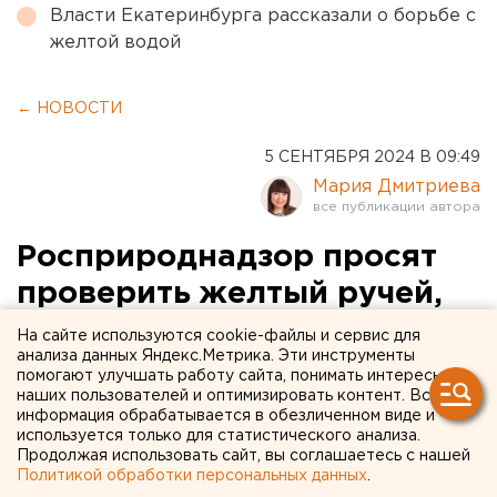
Власти Екатеринбурга рассказали о борьбе с
желтой водой
← НОВОСТИ
5 СЕНТЯБРЯ 2024 В 09:49
Мария Дмитриева
Росприроднадзор просят
проверить желтый ручей,
впадающий в питьевой
На сайте используются cookie-файлы и сервис для
анализа данных Яндекс.Метрика. Эти инструменты
водоем в Челябинской
помогают улучшать работу сайта, понимать интересы
наших пользователей и оптимизировать контент. Вся
области
информация обрабатывается в обезличенном виде и
используется только для статистического анализа.
Продолжая использовать сайт, вы соглашаетесь с нашей
Политикой обработки персональных данных
.