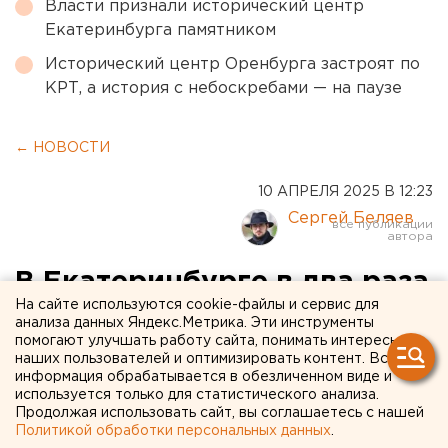
Власти признали исторический центр
Екатеринбурга памятником
Исторический центр Оренбурга застроят по
КРТ, а история с небоскребами — на паузе
← НОВОСТИ
10 АПРЕЛЯ 2025 В 12:23
Сергей Беляев
В Екатеринбурге в два раза
На сайте используются cookie-файлы и сервис для
увеличат число мест на
анализа данных Яндекс.Метрика. Эти инструменты
помогают улучшать работу сайта, понимать интересы
трибунах в День Победы
наших пользователей и оптимизировать контент. Вся
информация обрабатывается в обезличенном виде и
Количество мест на трибунах для зрителей
используется только для статистического анализа.
Продолжая использовать сайт, вы соглашаетесь с нашей
парада в День Победы в Екатеринбурге
Политикой обработки персональных данных
.
увеличат до 3 тысяч