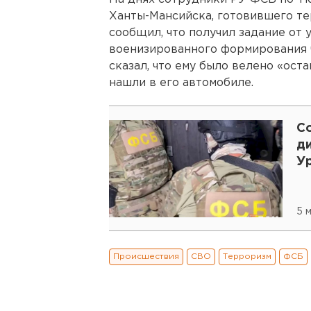
Ханты-Мансийска, готовившего те
сообщил, что получил задание от
военизированного формирования ч
сказал, что ему было велено «ост
нашли в его автомобиле.
С
ди
У
5 м
Происшествия
СВО
Терроризм
ФСБ