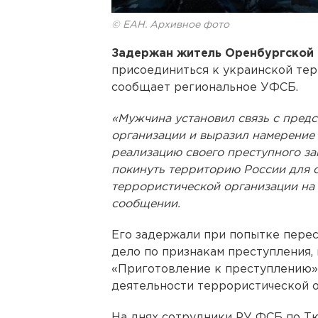
© ЕАН. Архивное фото
Задержан житель Оренбургской 
присоединиться к украинской тер
сообщает региональное УФСБ.
«Мужчина установил связь с пред
организации и выразил намерение 
реализацию своего преступного з
покинуть территорию России для 
террористической организации на 
сообщении.
Его задержали при попытке перес
дело по признакам преступления, п
«Приготовление к преступлению» и 
деятельности террористической о
На днях сотрудники РУ ФСБ по Т