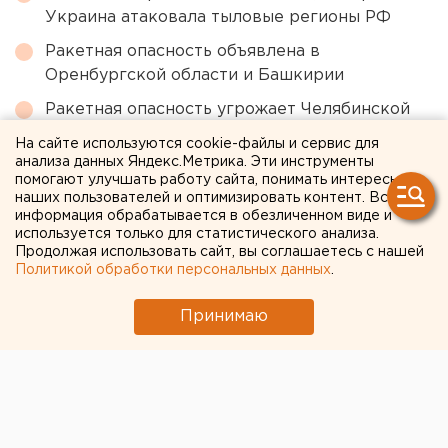
Украина атаковала тыловые регионы РФ
Ракетная опасность объявлена в
Оренбургской области и Башкирии
Ракетная опасность угрожает Челябинской
области
На сайте используются cookie-файлы и сервис для
анализа данных Яндекс.Метрика. Эти инструменты
Режим БПЛА-опасности ввели в Пермском
помогают улучшать работу сайта, понимать интересы
крае
наших пользователей и оптимизировать контент. Вся
информация обрабатывается в обезличенном виде и
Исторический центр Оренбурга застроят по
используется только для статистического анализа.
КРТ, а история с небоскребами — на паузе
Продолжая использовать сайт, вы соглашаетесь с нашей
Политикой обработки персональных данных
.
← НОВОСТИ
Принимаю
27 ИЮНЯ 2025 В 14:19
Галина Лепина
В Челябинске арестован