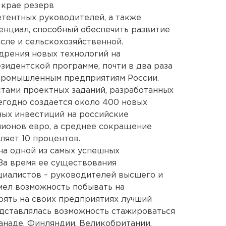
 крае резерв
тентных руководителей, а также
нциал, способный обеспечить развитие
исле и сельскохозяйственной.
дрения новых технологий на
зидентской программе, почти в два раза
промышленным предприятиям России.
тами проектных заданий, разработанных
жегодно создается около 400 новых
ных инвестиций на российские
лионов евро, а среднее сокращение
ляет 10 процентов.
на одной из самых успешных
За время ее существования
циалистов – руководителей высшего и
мел возможность побывать на
дрять на своих предприятиях лучший
дставлялась возможность стажироваться
анаде, Финляндии, Великобритании,