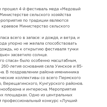
 прошел 4-й фестиваль меда «Медовый
 Министерстве сельского хозяйства
ероприятия по традиции являются
и краевое Министерство сельского
аса всего в запасе: и дождя, и ветра, и
года упорно не желала способствовать
 дождь, но к открытию фестиваля тучки
дью» засветило солнце.
о спаса» было особенно масштабным,
 260-летия основания села Уинское и 85-
на. В поздравлении района-именинника
рческие коллективы со всего Пермского
о, Верещагинского, Кунгурского районов.
нообразна и интересна. Мероприятия
ых площадках. Одно из центральных
й профессиональный конкурс «Лучший