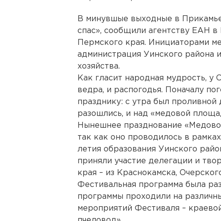
В минувшые выходные в Прикамье
спас», сообщили агентству ЕАН в
Пермского края. Инициаторами м
администрация Уинского района 
хозяйства.
Как гласит народная мудрость, у Сп
ведра, и распогодья. Поначалу по
празднику: с утра был проливной
разошлись, и над «медовой площа
Нынешнее празднование «Медовог
так как оно проводилось в рамках
летия образования Уинского райо
приняли участие делегации и тво
края – из Краснокамска, Очерског
Фестивальная программа была раз
программы проходили на различн
мероприятий Фестиваля – краево
пчеловод».