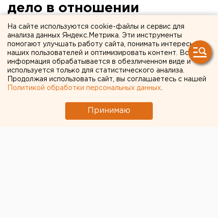
дело в отношении
молодого человека,
На сайте используются cookie-файлы и сервис для
анализа данных Яндекс.Метрика. Эти инструменты
который хотел надругаться
помогают улучшать работу сайта, понимать интересы
наших пользователей и оптимизировать контент. Вся
над матерью своего
информация обрабатывается в обезличенном виде и
бывшего одноклассника
используется только для статистического анализа.
Продолжая использовать сайт, вы соглашаетесь с нашей
Политикой обработки персональных данных
.
В Тюменской области возбуждено уголовное
дело в отношении молодого человека, который
Принимаю
хотел надругаться над матерью своего бывшего
одноклассника, сообщили агентству ЕАН в
следственном управлении следственного
комитета при прокуратуре РФ по Тюменской о
В Тюменской области возбуждено уголовное дело в
отношении молодого человека, который хотел
надругаться над матерью своего бывшего
одноклассника, сообщили агентству ЕАН в