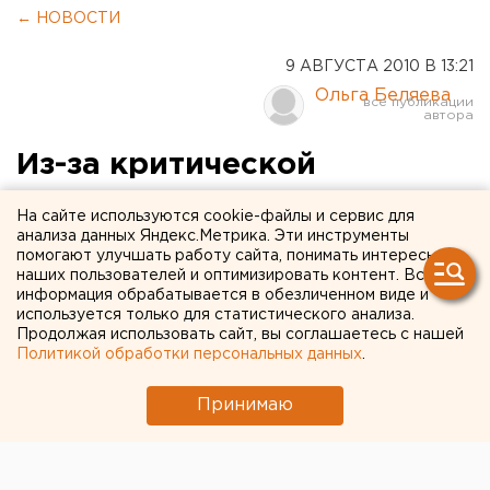
← НОВОСТИ
9 АВГУСТА 2010 В 13:21
Ольга Беляева
Из-за критической
ситуации с лесными
На сайте используются cookie-файлы и сервис для
пожарами Александр
анализа данных Яндекс.Метрика. Эти инструменты
помогают улучшать работу сайта, понимать интересы
Мишарин прервал отпуск
наших пользователей и оптимизировать контент. Вся
информация обрабатывается в обезличенном виде и
используется только для статистического анализа.
Из-за критической ситуации с лесными пожарами
Продолжая использовать сайт, вы соглашаетесь с нашей
Александр Мишарин прервал отпуск, сообщили
Политикой обработки персональных данных
.
агентству ЕАН в департаменте информационной
политики губернатора.
Принимаю
Из-за критической ситуации с лесными пожарами
Александр Мишарин прервал отпуск, сообщили