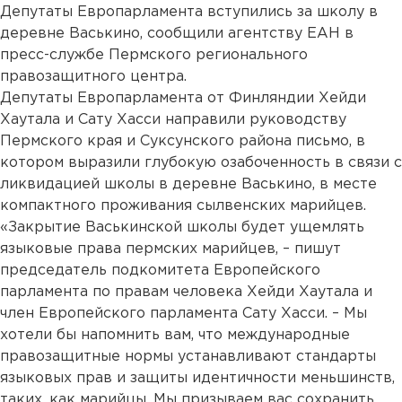
Депутаты Европарламента вступились за школу в
деревне Васькино, сообщили агентству ЕАН в
пресс-службе Пермского регионального
правозащитного центра.
Депутаты Европарламента от Финляндии Хейди
Хаутала и Сату Хасси направили руководству
Пермского края и Суксунского района письмо, в
котором выразили глубокую озабоченность в связи с
ликвидацией школы в деревне Васькино, в месте
компактного проживания сылвенских марийцев.
«Закрытие Васькинской школы будет ущемлять
языковые права пермских марийцев, – пишут
председатель подкомитета Европейского
парламента по правам человека Хейди Хаутала и
член Европейского парламента Сату Хасси. – Мы
хотели бы напомнить вам, что международные
правозащитные нормы устанавливают стандарты
языковых прав и защиты идентичности меньшинств,
таких, как марийцы. Мы призываем вас сохранить