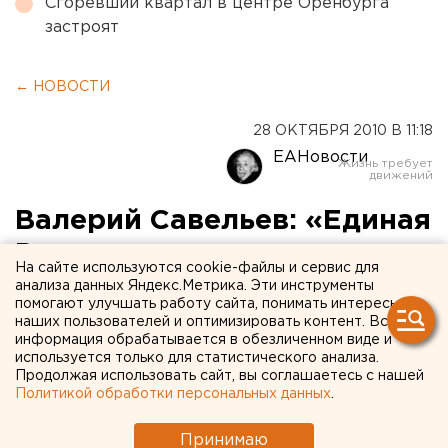
Сгоревший квартал в центре Оренбурга
застроят
← НОВОСТИ
28 ОКТЯБРЯ 2010 В 11:18
ЕАНовости
Валерий Савельев: «Единая
Россия» находит
На сайте используются cookie-файлы и сервис для
поддержку у политически
анализа данных Яндекс.Метрика. Эти инструменты
помогают улучшать работу сайта, понимать интересы
активной,
наших пользователей и оптимизировать контент. Вся
информация обрабатывается в обезличенном виде и
гражданственной и
используется только для статистического анализа.
Продолжая использовать сайт, вы соглашаетесь с нашей
думающей части
Политикой обработки персональных данных
.
общества»
Принимаю