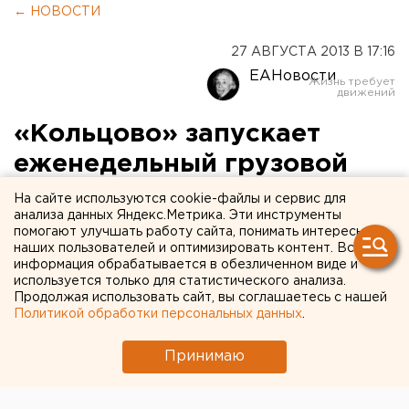
← НОВОСТИ
27 АВГУСТА 2013 В 17:16
ЕАНовости
«Кольцово» запускает
еженедельный грузовой
рейс Харбин-Екатеринбург
На сайте используются cookie-файлы и сервис для
анализа данных Яндекс.Метрика. Эти инструменты
помогают улучшать работу сайта, понимать интересы
В связи с намерением открыть в Кольцово пункт
наших пользователей и оптимизировать контент. Вся
международного почтового обмена принято
информация обрабатывается в обезличенном виде и
решение наладить прямое грузовое
используется только для статистического анализа.
Продолжая использовать сайт, вы соглашаетесь с нашей
авиасообщение по маршруту Харбин-
Политикой обработки персональных данных
.
Екатеринбург, сообщили агентству ЕАН в
управлении пресс-службы и информации
Принимаю
правительства региона.