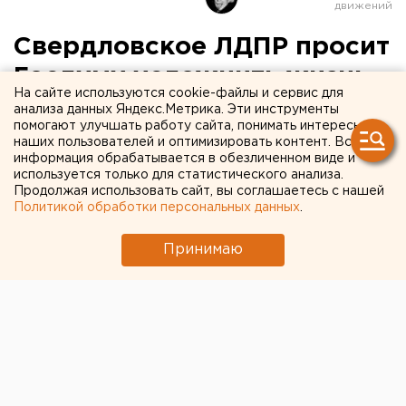
Свердловское ЛДПР просит
Госдуму усложнить жизнь
На сайте используются cookie-файлы и сервис для
нелегальным мигрантам
анализа данных Яндекс.Метрика. Эти инструменты
помогают улучшать работу сайта, понимать интересы
наших пользователей и оптимизировать контент. Вся
ЛДПР предлагает снимать отпечатки пальцев у
информация обрабатывается в обезличенном виде и
мигрантов.
используется только для статистического анализа.
Продолжая использовать сайт, вы соглашаетесь с нашей
Политикой обработки персональных данных
.
Свердловский депутат от ЛДПР предложил Госдуме
ужесточить условия пребывания мигрантов на
Принимаю
территории РФ. Об этом агентству ЕАН сообщили в
пресс-службе регионального отделения партии.
В Госдуме прошел круглый стол, на котором
обсуждались вопросы урегулирования ситуации с
мигрантами после событий в Бирюлево. На
мероприятии присутствовали жители
многострадального района столицы, представители