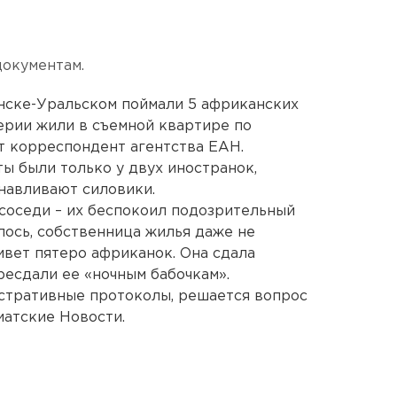
окументам.
енске-Уральском поймали 5 африканских
ерии жили в съемной квартире по
т корреспондент агентства ЕАН.
ы были только у двух иностранок,
навливают силовики.
соседи – их беспокоил подозрительный
лось, собственница жилья даже не
ивет пятеро африканок. Она сдала
ресдали ее «ночным бабочкам».
стративные протоколы, решается вопрос
иатские Новости.