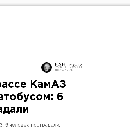
ЕАНовости
рассе КамАЗ
втобусом: 6
адали
: 6 человек пострадали.