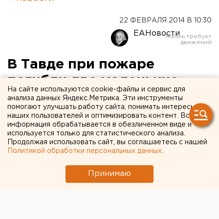
22 ФЕВРАЛЯ 2014 В 10:30
ЕАНовости
В Тавде при пожаре
погибли две маленькие
На сайте используются cookie-файлы и сервис для
девочки
анализа данных Яндекс.Метрика. Эти инструменты
помогают улучшать работу сайта, понимать интересы
наших пользователей и оптимизировать контент. Вся
Малышки сгорели в запертом доме.
информация обрабатывается в обезличенном виде и
используется только для статистического анализа.
Накануне, 21 февраля, в Тавде на пожаре погибли
Продолжая использовать сайт, вы соглашаетесь с нашей
Политикой обработки персональных данных
.
две девочки 3 и 4 лет. Мать оставила их одних в
запертом доме, сообщили агентству ЕАН в пресс-
Принимаю
службе следственного управления СКР по
Свердловской области.
По данным следствия, 27-летняя родительница