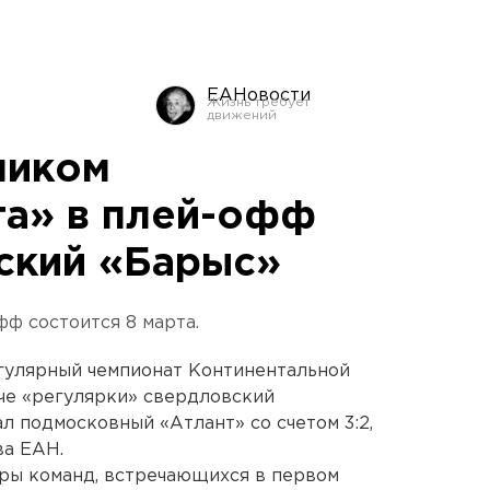
ЕАНовости
ником
а» в плей-офф
нский «Барыс»
фф состоится 8 марта.
егулярный чемпионат Континентальной
че «регулярки» свердловский
л подмосковный «Атлант» со счетом 3:2,
ва ЕАН.
ары команд, встречающихся в первом