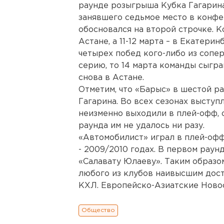
раунде розыгрыша Кубка Гагарина
занявшего седьмое место в конфе
обосновался на второй строчке. К
Астане, а 11-12 марта – в Екатери
четырех побед кого-либо из сопе
серию, то 14 марта команды сыграю
снова в Астане.
Отметим, что «Барыс» в шестой р
Гагарина. Во всех сезонах высту
неизменно выходили в плей-офф, 
раунда им не удалось ни разу.
«Автомобилист» играл в плей-офф
- 2009/2010 годах. В первом рау
«Салавату Юлаеву». Таким образо
любого из клубов наивысшим дост
КХЛ. Европейско-Азиатские Новос
Общество