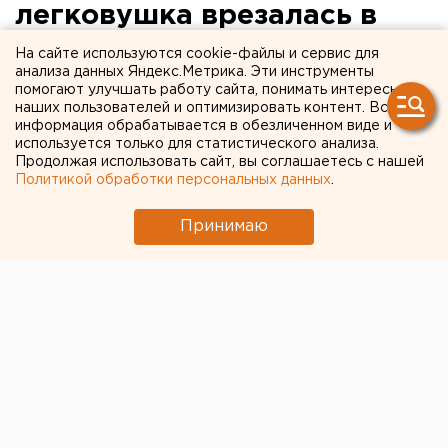
легковушка врезалась в
остановку: погиб человек
На сайте используются cookie-файлы и сервис для
анализа данных Яндекс.Метрика. Эти инструменты
помогают улучшать работу сайта, понимать интересы
Девятнадцатилетняя девушка получила травмы.
наших пользователей и оптимизировать контент. Вся
информация обрабатывается в обезличенном виде и
Сегодня ночью на 21 километре автодороги
используется только для статистического анализа.
Продолжая использовать сайт, вы соглашаетесь с нашей
«Южноуральск – Магнитогорск» в Пластовском
Политикой обработки персональных данных
.
районе произошло ДТП. Водитель LADA Priora,
ехавший на большой скорости, не справился с
Принимаю
управлением и врезался в остановку
общественного транспорта, сообщили агентству
ЕАН в пресс-службе ГУ МВД России по Челябинской
области.
В результате ДТП 21-летний водитель легковушки,
житель города Южноуральска, скончался в
реанимации. Его 19-летняя пассажирка получила
травмы. Сейчас выясняются обстоятельства аварии.
Европейско-Азиатские Новости.