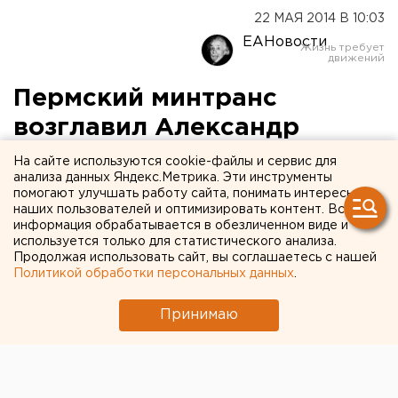
22 МАЯ 2014 В 10:03
ЕАНовости
Пермский минтранс
возглавил Александр
Власов
На сайте используются cookie-файлы и сервис для
анализа данных Яндекс.Метрика. Эти инструменты
помогают улучшать работу сайта, понимать интересы
Александр Власов назначен исполняющим
наших пользователей и оптимизировать контент. Вся
обязанности министра транспорта.
информация обрабатывается в обезличенном виде и
используется только для статистического анализа.
Продолжая использовать сайт, вы соглашаетесь с нашей
Исполняющим обязанности министра транспорта
Политикой обработки персональных данных
.
Прикамья назначен Александр Власов, передает
корреспондент агентства ЕАН. До этого он занимал
Принимаю
должность заместителя главы ведомства.
В своем интернет-дневнике он заявил о готовности
обсуждать профильные вопросы в сфере
транспорта и дорожного хозяйства.