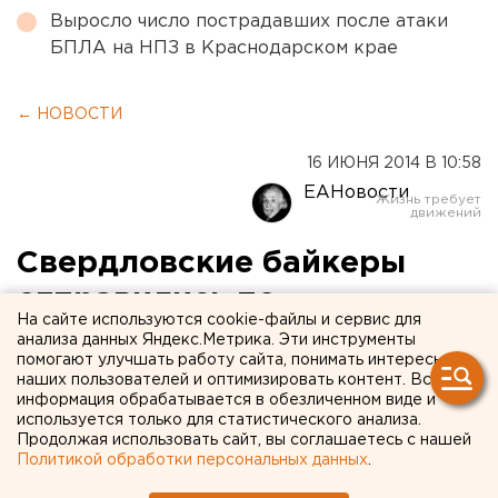
Выросло число пострадавших после атаки
БПЛА на НПЗ в Краснодарском крае
← НОВОСТИ
16 ИЮНЯ 2014 В 10:58
ЕАНовости
Свердловские байкеры
отправились по
На сайте используются cookie-файлы и сервис для
Самоцветному кольцу
анализа данных Яндекс.Метрика. Эти инструменты
помогают улучшать работу сайта, понимать интересы
Урала
наших пользователей и оптимизировать контент. Вся
информация обрабатывается в обезличенном виде и
используется только для статистического анализа.
В Екатеринбурге стартовал байк-рок-пробег.
Продолжая использовать сайт, вы соглашаетесь с нашей
Политикой обработки персональных данных
.
В Екатеринбурге в субботу стартовал байк-рок-