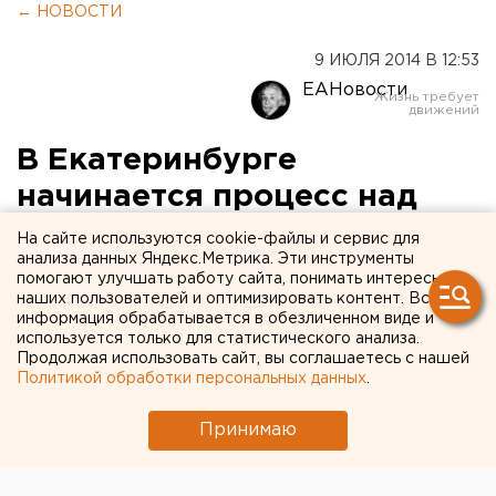
← НОВОСТИ
9 ИЮЛЯ 2014 В 12:53
ЕАНовости
В Екатеринбурге
начинается процесс над
экс-директором
На сайте используются cookie-файлы и сервис для
анализа данных Яндекс.Метрика. Эти инструменты
Екатеринбургэнерго
помогают улучшать работу сайта, понимать интересы
наших пользователей и оптимизировать контент. Вся
информация обрабатывается в обезличенном виде и
В Железнодорожном районном суде стартуют
используется только для статистического анализа.
предварительные слушания.
Продолжая использовать сайт, вы соглашаетесь с нашей
Политикой обработки персональных данных
.
Сегодня, 9 июля, в Железнодорожном районном
суде пройдут предварительные слушания по делу
Принимаю
экс-директора Екатеринбургэнерго Евгения
Бондарева, передает корреспондент агентства