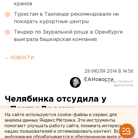
кранов
Туристам в Таиланде рекомендовали не
покидать курортные центры
Тендер по Зауральной роще в Оренбурге
выиграла башкирская компания
← НОВОСТИ
29 ИЮЛЯ 2014 В 14:56
ЕАНовости
Челябинка отсудила у
«Почты России»
На сайте используются cookie-файлы и сервис для
компенсацию за съеденную
анализа данных Яндекс.Метрика. Эти инструменты
помогают улучшать работу сайта, понимать интересы
грызунами посылку
наших пользователей и оптимизировать контент. Вся
информация обрабатывается в обезличенном виде и