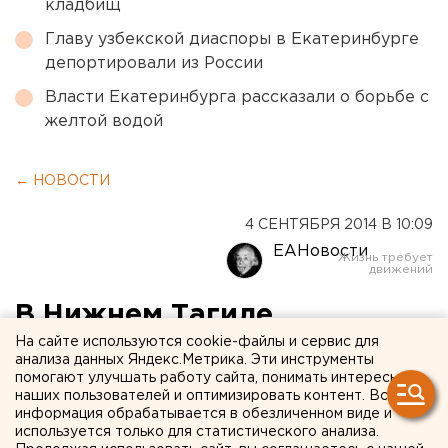
кладбищ
Главу узбекской диаспоры в Екатеринбурге
депортировали из России
Власти Екатеринбурга рассказали о борьбе с
желтой водой
← НОВОСТИ
4 СЕНТЯБРЯ 2014 В 10:09
ЕАНовости
В Нижнем Тагиле
«заминировали» школу и
На сайте используются cookie-файлы и сервис для
анализа данных Яндекс.Метрика. Эти инструменты
строительный техникум
помогают улучшать работу сайта, понимать интересы
наших пользователей и оптимизировать контент. Вся
информация обрабатывается в обезличенном виде и
Лжеминера разыскивают.
используется только для статистического анализа.