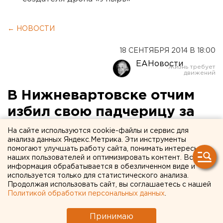
← НОВОСТИ
18 СЕНТЯБРЯ 2014 В 18:00
ЕАНовости
В Нижневартовске отчим
избил свою падчерицу за
медлительность
На сайте используются cookie-файлы и сервис для
анализа данных Яндекс.Метрика. Эти инструменты
помогают улучшать работу сайта, понимать интересы
Девочка вовремя не развесила постиранное
наших пользователей и оптимизировать контент. Вся
белье.
информация обрабатывается в обезличенном виде и
используется только для статистического анализа.
Продолжая использовать сайт, вы соглашаетесь с нашей
В Нижневартовске отчим поколотил свою
Политикой обработки персональных данных
.
падчерицу за нерасторопность. Мужчину вывело из
себя то, что девочка вовремя не развесила
Принимаю
постиранное белье, сообщили агентству ЕАН в