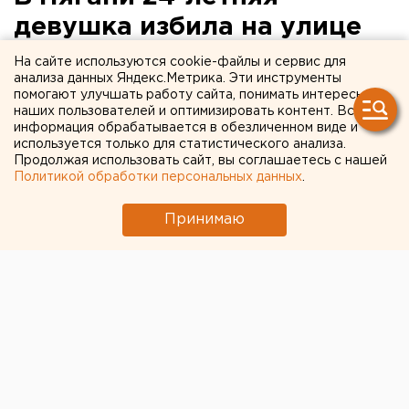
девушка избила на улице
подростка
На сайте используются cookie-файлы и сервис для
анализа данных Яндекс.Метрика. Эти инструменты
помогают улучшать работу сайта, понимать интересы
Нападавшая поколотила девочку за
наших пользователей и оптимизировать контент. Вся
преследование дочери.
информация обрабатывается в обезличенном виде и
используется только для статистического анализа.
Продолжая использовать сайт, вы соглашаетесь с нашей
В Нягани средь бела дня 24-летняя девушка избила
Политикой обработки персональных данных
.
15-летнюю девочку, сообщили агентству ЕАН в
пресс-службе полиции Югры.
Принимаю
Истязательница набросилась на свою жертву рядом
с остановкой на улице Киевская. Сначала она
накричала на подростка, а потом стала бить по лицу.
Как пояснила девушка, причиной для бичевания
стало то, что школьница преследовала ее дочь. Она
решила проучить «шпионку» и избила ее.
Побои освидетельствовали медики. За избиение
несовершеннолетней на девушку завели уголовное
дело. Европейско-Азиатские Новости.