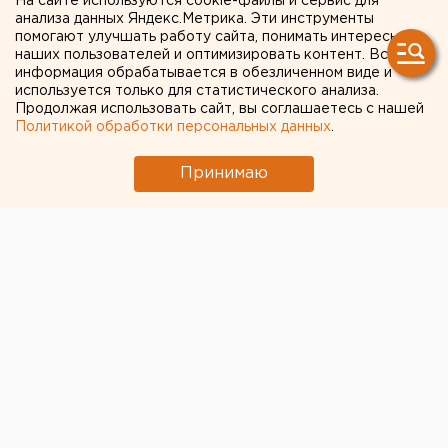
на трассе Екатеринбург-
На сайте используются cookie-файлы и сервис для
анализа данных Яндекс.Метрика. Эти инструменты
Челябинск увеличилось до
помогают улучшать работу сайта, понимать интересы
наших пользователей и оптимизировать контент. Вся
четырех
информация обрабатывается в обезличенном виде и
используется только для статистического анализа.
Продолжая использовать сайт, вы соглашаетесь с нашей
В больнице скончался отец 5-летней девочки.
Политикой обработки персональных данных
.
Накануне, 12 декабря, в больнице скончался еще
Принимаю
один пассажир, пострадавший в аварии на трассе
Челябинск-Екатеринбург. Таким образом, число
жертв смертельного ДТП увеличилось до четырех,
сообщили агентству ЕАН в свердловском
управлении ГИБДД.
Погибший 30-летний мужчина был мужем
скончавшейся 31-летней женщины, 5-летняя девочка,
за жизнь которой сейчас борются врачи, является их
дочерью. Малышка находится в крайне тяжелом
состоянии.