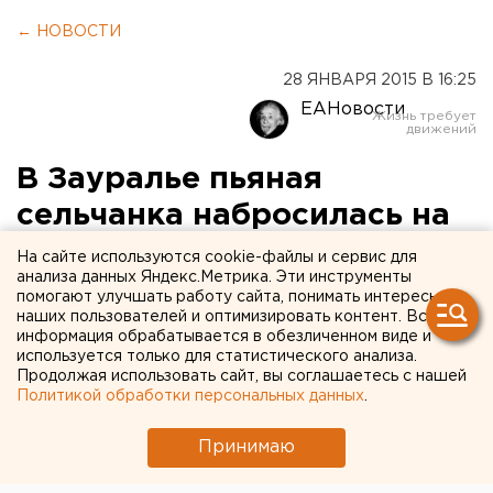
← НОВОСТИ
28 ЯНВАРЯ 2015 В 16:25
ЕАНовости
В Зауралье пьяная
сельчанка набросилась на
полицейского
На сайте используются cookie-файлы и сервис для
анализа данных Яндекс.Метрика. Эти инструменты
помогают улучшать работу сайта, понимать интересы
Она ударила участкового по голове.
наших пользователей и оптимизировать контент. Вся
информация обрабатывается в обезличенном виде и
Пьяная 46-летняя жительница поселка Искра
используется только для статистического анализа.
Продолжая использовать сайт, вы соглашаетесь с нашей
Звериноголовского района ударила по голове
Политикой обработки персональных данных
.
полицейского. В отношении женщины возбуждено
уголовное дело по статье «Применение насилия в
Принимаю
отношении представителя власти», сообщили
агентству ЕАН в пресс-службе следственного