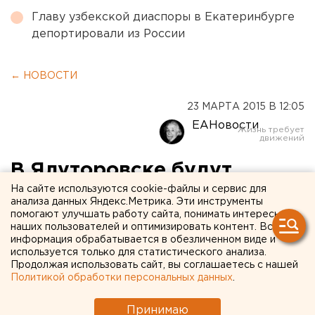
Главу узбекской диаспоры в Екатеринбурге
депортировали из России
← НОВОСТИ
23 МАРТА 2015 В 12:05
ЕАНовости
В Ялуторовске будут
судить мужчину, едва не
На сайте используются cookie-файлы и сервис для
анализа данных Яндекс.Метрика. Эти инструменты
застрелившего подростка
помогают улучшать работу сайта, понимать интересы
наших пользователей и оптимизировать контент. Вся
из винтовки
информация обрабатывается в обезличенном виде и
используется только для статистического анализа.
Продолжая использовать сайт, вы соглашаетесь с нашей
Обвиняемый выстрелил в ребенка из-за обиды.
Политикой обработки персональных данных
.
В Ялуторовске будут судить Геннадия Квачева,
Принимаю