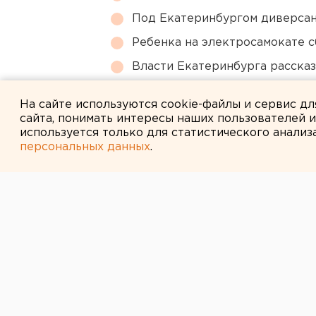
Под Екатеринбургом диверсан
Ребенка на электросамокате с
Власти Екатеринбурга рассказ
Приложение УБРиР возобнови
На сайте используются cookie-файлы и сервис д
сайта, понимать интересы наших пользователей 
используется только для статистического анализ
персональных данных
.
← НОВОСТИ
12 ОКТЯБРЯ 2015 В 10:28
В ХМАО пешехо
машины
Мужчина скончался на месте прои