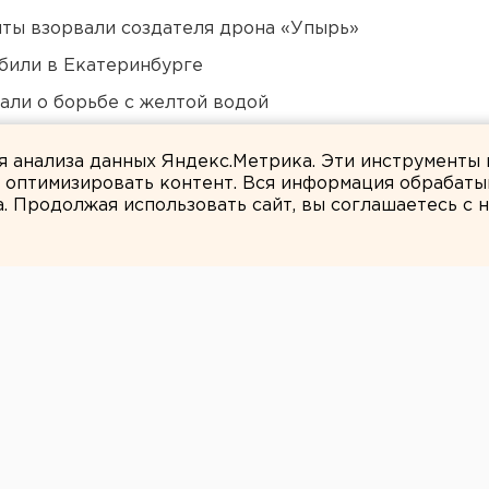
ты взорвали создателя дрона «Упырь»
били в Екатеринбурге
али о борьбе с желтой водой
ло работу
ля анализа данных Яндекс.Метрика. Эти инструменты
и оптимизировать контент. Вся информация обрабаты
а. Продолжая использовать сайт, вы соглашаетесь с
ЕАНовости
д угодил под две
сшествия.