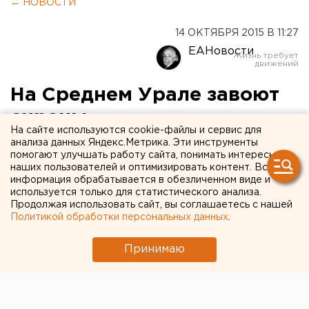
← НОВОСТИ
14 ОКТЯБРЯ 2015 В 11:27
ЕАНовости
На Среднем Урале завоют
сирены
На сайте используются cookie-файлы и сервис для
анализа данных Яндекс.Метрика. Эти инструменты
Проверка систем оповещения населения в
помогают улучшать работу сайта, понимать интересы
случае ЧП пройдет в 11:30.
наших пользователей и оптимизировать контент. Вся
информация обрабатывается в обезличенном виде и
используется только для статистического анализа.
Сегодня в Свердловской области состоится
Продолжая использовать сайт, вы соглашаетесь с нашей
плановая проверка системы оповещения населения
Политикой обработки персональных данных
.
в случае возникновения чрезвычайных ситуаций. В
11:30 во всех городах завоют электросирены,
Принимаю
сообщили агентству ЕАН в региональном ГУ МЧС.
В МЧС просят жителей сохранять спокойствие, не
прерывать занятий и работ и с пониманием