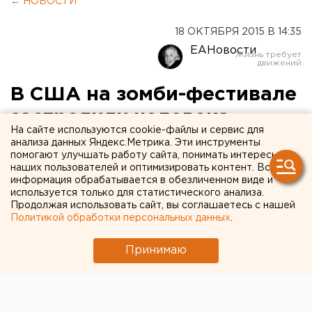
← НОВОСТИ
18 ОКТЯБРЯ 2015 В 14:35
ЕАНовости
В США на зомби-фестивале
застрелили человека
На сайте используются cookie-файлы и сервис для
анализа данных Яндекс.Метрика. Эти инструменты
Еще четверо получили серьезные ранения.
помогают улучшать работу сайта, понимать интересы
наших пользователей и оптимизировать контент. Вся
информация обрабатывается в обезличенном виде и
В США на традиционном зомби-фестивале, который
используется только для статистического анализа.
проводится на протяжении последних 10 лет,
Продолжая использовать сайт, вы соглашаетесь с нашей
произошла стрельба. В результате один человек
Политикой обработки персональных данных
.
погиб, еще четверо получили ранения, передает
корреспондент агентства ЕАН.
Принимаю
Инцидент произошел 17 октября в американском
городе Форт-Майерс, штат Флорида, перед самым