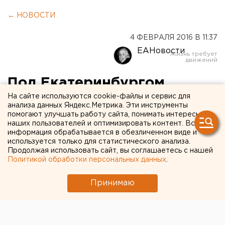
← НОВОСТИ
4 ФЕВРАЛЯ 2016 В 11:37
ЕАНовости
Под Екатеринбургом
водитель Lada Granta
На сайте используются cookie-файлы и сервис для
анализа данных Яндекс.Метрика. Эти инструменты
слетел с моста в реку
помогают улучшать работу сайта, понимать интересы
наших пользователей и оптимизировать контент. Вся
информация обрабатывается в обезличенном виде и
Шофер получил переохлаждение.
используется только для статистического анализа.
Продолжая использовать сайт, вы соглашаетесь с нашей
Политикой обработки персональных данных
.
Накануне, 3 февраля, в 23:00 на 6 километре
подъезда к Кольцово водитель Lada Granta не
Принимаю
справился с управлением, наехал на ограждение
моста и упал в реку Исеть, сообщили агентству ЕАН
в свердловском управлении ГИБДД.
В результате ДТП шофер ВАЗ-219060 получил