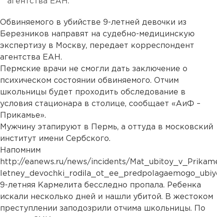
агентства ЕАН.
Обвиняемого в убийстве 9-летней девочки из
Березников направят на судебно-медицинскую
экспертизу в Москву, передает корреспондент
агентства ЕАН.
Пермские врачи не смогли дать заключение о
психическом состоянии обвиняемого. Отчим
школьницы будет проходить обследование в
условия стационара в столице, сообщает «АиФ –
Прикамье».
Мужчину этапируют в Пермь, а оттуда в московский
институт имени Сербского.
Напомним
http://eanews.ru/news/incidents/Mat_ubitoy_v_Prikam
letney_devochki_rodila_ot_ee_predpolagaemogo_ubiy
9-летняя Кармелита бесследно пропала. Ребенка
искали несколько дней и нашли убитой. В жестоком
преступлении заподозрили отчима школьницы. По