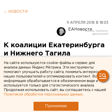
← НОВОСТИ
11 АПРЕЛЯ 2016 В 18:03
ЕАНовости
К коалиции Екатеринбурга
и Нижнего Тагила
присоединятся десятки
На сайте используются cookie-файлы и сервис для
анализа данных Яндекс.Метрика. Эти инструменты
муниципалитетов
помогают улучшать работу сайта, понимать интересы
наших пользователей и оптимизировать контент. Вся
информация обрабатывается в обезличенном виде и
Депутатская ассамблея состоится в Ельцин
используется только для статистического анализа.
Центре.
Продолжая использовать сайт, вы соглашаетесь с нашей
Политикой обработки персональных данных
.
В Ельцин Центре на 12 апреля намечена Ассамблея
депутатов представительных органов местного
Принимаю
самоуправления в Свердловской области, передает