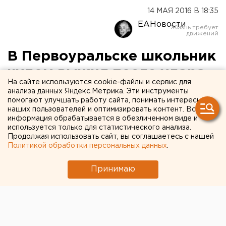
14 МАЯ 2016 В 18:35
ЕАНовости
В Первоуральске школьник
чудом выжил после удара
На сайте используются cookie-файлы и сервис для
током в электрощитовой
анализа данных Яндекс.Метрика. Эти инструменты
помогают улучшать работу сайта, понимать интересы
наших пользователей и оптимизировать контент. Вся
Он обеими руками задел электродугу.
информация обрабатывается в обезличенном виде и
используется только для статистического анализа.
В Первоуральске второклассника ударило током в
Продолжая использовать сайт, вы соглашаетесь с нашей
Политикой обработки персональных данных
.
электрощитовой, сообщили корреспонденту
агентства ЕАН в пресс-службе ГУ МВД по
Принимаю
Свердловской области.
Ребенок зашел в опасное помещение во дворе
своего дома вместе с друзьями, задел электродугу
обеими руками, почувствовал резкую боль и