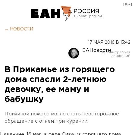
[18+]
РОССИЯ
Екатеринбург
← НОВОСТИ
Челябинск
17 МАЯ 2016 В 13:42
Курган
ЕАНовости
Оренбург
В Прикамье из горящего
дома спасли 2-летнюю
девочку, ее маму и
бабушку
Причиной пожара могло стать неосторожное
обращение с огнем при курении.
Накануне, 16 мая, в селе Сива из горящего дома