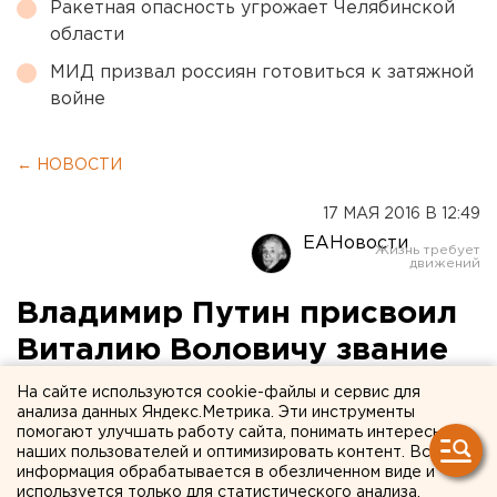
Ракетная опасность угрожает Челябинской
области
МИД призвал россиян готовиться к затяжной
войне
← НОВОСТИ
17 МАЯ 2016 В 12:49
ЕАНовости
Владимир Путин присвоил
Виталию Воловичу звание
народного художника РФ
На сайте используются cookie-файлы и сервис для
анализа данных Яндекс.Метрика. Эти инструменты
помогают улучшать работу сайта, понимать интересы
Сити-менеджер уральской столицы поздравил
наших пользователей и оптимизировать контент. Вся
земляка.
информация обрабатывается в обезличенном виде и
используется только для статистического анализа.