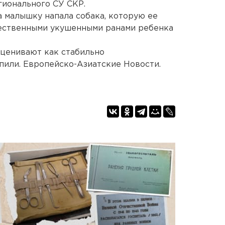
гионального СУ СКР.
а малышку напала собака, которую ее
жественными укушенными ранами ребенка
оценивают как стабильно
пили. Европейско-Азиатские Новости.