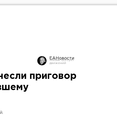
ЕАНовости
несли приговор
вшему
й.