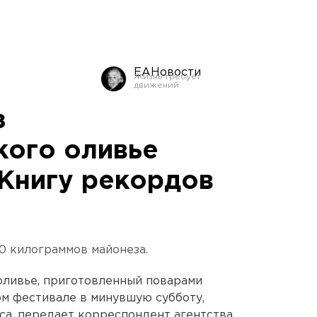
ЕАНовости
з
кого оливье
 Книгу рекордов
0 килограммов майонеза.
оливье, приготовленный поварами
м фестивале в минувшую субботу,
са, передает корреспондент агентства