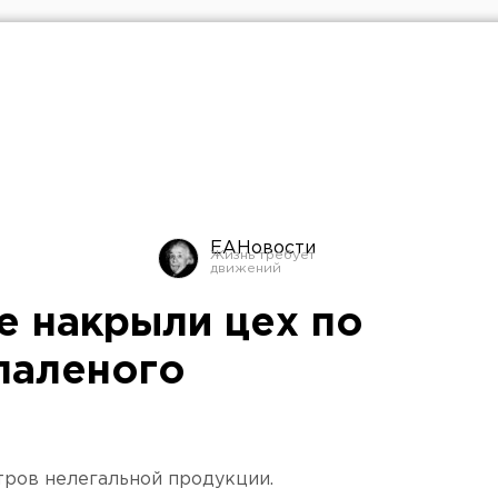
ЕАНовости
е накрыли цех по
паленого
итров нелегальной продукции.