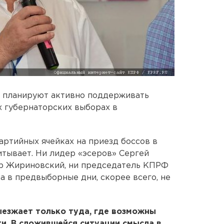
 планируют активно поддерживать
х губернаторских выборах в
артийных ячейках на приезд боссов в
итывает. Ни лидер «эсеров» Сергей
р Жириновский, ни председатель КПРФ
а в предвыборные дни, скорее всего, не
езжает только туда, где возможны
и. В сложившейся ситуации смысла в