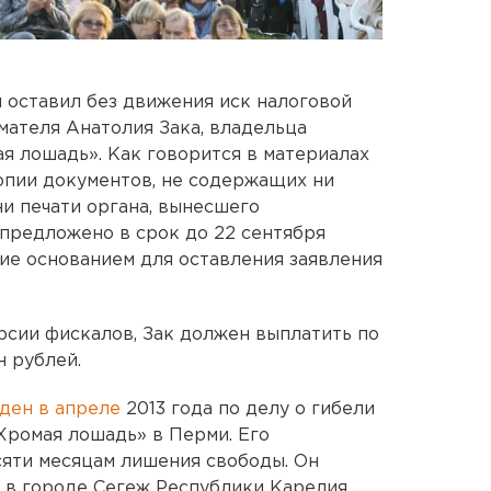
 оставил без движения иск налоговой
ателя Анатолия Зака, владельца
ая лошадь». Как говорится в материалах
опии документов, не содержащих ни
ни печати органа, вынесшего
предложено в срок до 22 сентября
ие основанием для оставления заявления
ерсии фискалов, Зак должен выплатить по
н рублей.
ден в апреле
2013 года по делу о гибели
«Хромая лошадь» в Перми. Его
сяти месяцам лишения свободы. Он
 в городе Сегеж Республики Карелия.